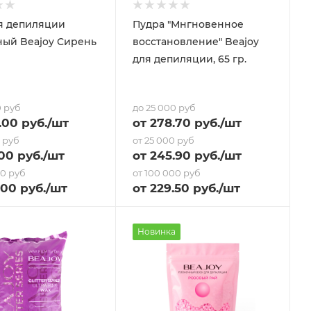
я депиляции
Пудра "Мнгновенное
ый Beajoy Сирень
восстановление" Beajoy
для депиляции, 65 гр.
0 руб
до 25 000 руб
.00 руб.
/шт
от
278.70
руб.
/шт
0 руб
от 25 000 руб
.00 руб.
/шт
от
245.90
руб.
/шт
00 руб
от 100 000 руб
.00 руб.
/шт
от
229.50
руб.
/шт
Новинка