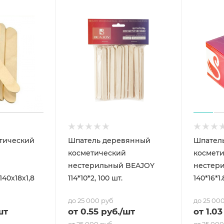
тический
Шпатель деревянный
Шпател
косметический
космет
нестерильный BEAJOY
нестер
40х18х1,8
114*10*2, 100 шт.
140*16*1.
до 25 000 руб
до 25 00
шт
от
0.55
руб.
/шт
от
1.03