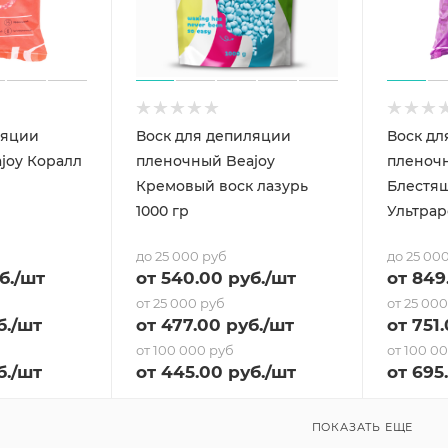
ляции
Воск для депиляции
Воск дл
joy Коралл
пленочный Beajoy
пленочн
Кремовый воск лазурь
Блестя
1000 гр
Ультрар
до 25 000 руб
до 25 00
б.
/шт
от
540
.00 руб.
/шт
от
849
от 25 000 руб
от 25 00
б.
/шт
от
477
.00 руб.
/шт
от
751
от 100 000 руб
от 100 0
б.
/шт
от
445
.00 руб.
/шт
от
695
ПОКАЗАТЬ ЕЩЕ