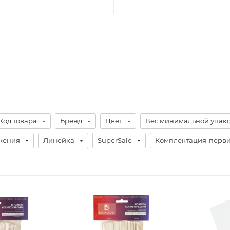
Код товара
Бренд
Цвет
Вес минимальной упак
жения
Линейка
SuperSale
Комплектация-перви