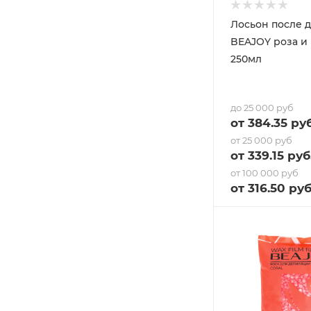
Лосьон после 
BEAJOY роза и 
250мл
до 25 000 руб
от
384.35
руб
от 25 000 руб
от
339.15
руб
от 100 000 руб
от
316.50
руб