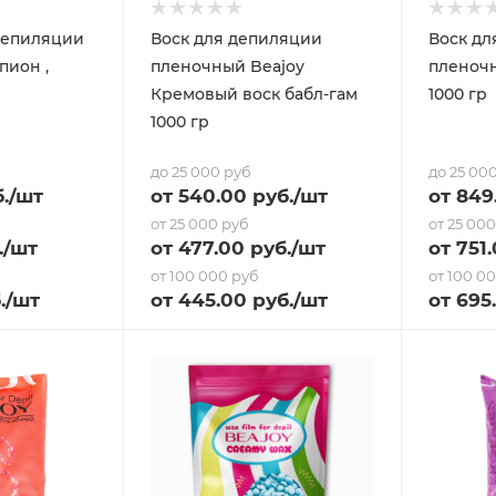
депиляции
Воск для депиляции
Воск дл
пион ,
пленочный Beajoy
пленочн
Кремовый воск бабл-гам
1000 гр
1000 гр
до 25 000 руб
до 25 00
.
/шт
от
540
.00 руб.
/шт
от
849
от 25 000 руб
от 25 00
.
/шт
от
477
.00 руб.
/шт
от
751
от 100 000 руб
от 100 0
.
/шт
от
445
.00 руб.
/шт
от
695