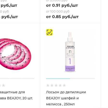
0 руб
от 25 000 руб
руб.
/шт
от
0.91
руб.
/шт
00 руб
от 100 000 руб
5
руб.
/шт
от
0.85
руб.
/шт
защитные для
Лосьон до депиляции
ава BEAJOY, 20 шт.
BEAJOY шалфей и
мелисса , 250мл