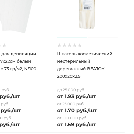
 для депиляции
Шпатель косметический
7x22см белый
нестерильный
с 75 гр/м2, №100
деревянный BEAJOY
200x20x2,5
0 руб
до 25 000 руб
руб.
/шт
от
1.93
руб.
/шт
0 руб
от 25 000 руб
руб.
/шт
от
1.70
руб.
/шт
00 руб
от 100 000 руб
руб.
/шт
от
1.59
руб.
/шт