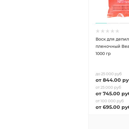
Воск для депи
пленочный Bea
1000 гр
до 25 000 руб
от
844
.00 ру
от 25 000 руб
от
745
.00 ру
от 100 000 руб
от
695
.00 ру