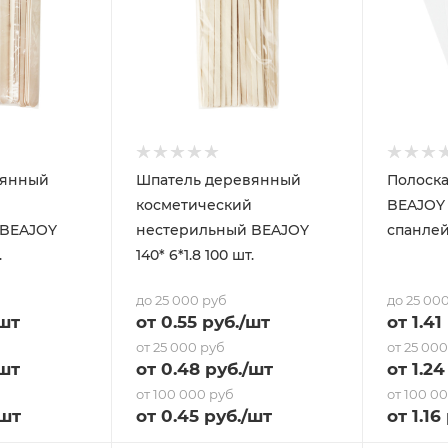
вянный
Шпатель деревянный
Полоска
косметический
BEAJOY 
 BEAJOY
нестерильный BEAJOY
спанлей
.
140* 6*1.8 100 шт.
до 25 000 руб
до 25 00
шт
от
0.55
руб.
/шт
от
1.41
от 25 000 руб
от 25 00
шт
от
0.48
руб.
/шт
от
1.24
от 100 000 руб
от 100 0
/шт
от
0.45
руб.
/шт
от
1.16