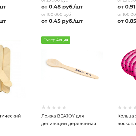
от 25 000 руб
от 25 00
шт
от
0.48
руб.
/шт
от
0.91
от 100 000 руб
от 100 0
шт
от
0.45
руб.
/шт
от
0.8
Супер Акция
тический
Ложка BEAJOY для
Кольца 
депиляции деревянная
воскопл