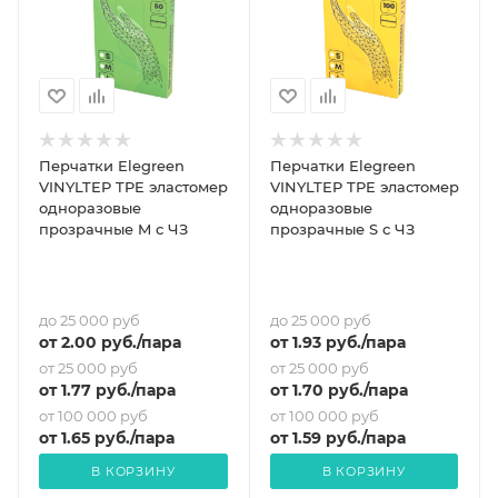
Перчатки Elegreen
Перчатки Elegreen
VINYLTEP TPE эластомер
VINYLTEP TPE эластомер
одноразовые
одноразовые
прозрачные M с ЧЗ
прозрачные S с ЧЗ
до 25 000 руб
до 25 000 руб
от
2
.00 руб.
/пара
от
1.93
руб.
/пара
от 25 000 руб
от 25 000 руб
от
1.77
руб.
/пара
от
1.70
руб.
/пара
от 100 000 руб
от 100 000 руб
от
1.65
руб.
/пара
от
1.59
руб.
/пара
В КОРЗИНУ
В КОРЗИНУ