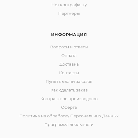
Нет контрафакту
Партнеры
ИНФОРМАЦИЯ
Вопросы и ответы
Оплата
Доставка
Контакты
Пункт выдачи заказов
Как сделать заказ
Контрактное производство
Оферта
Политика на обработку Персональных Данных
Программа лояльности