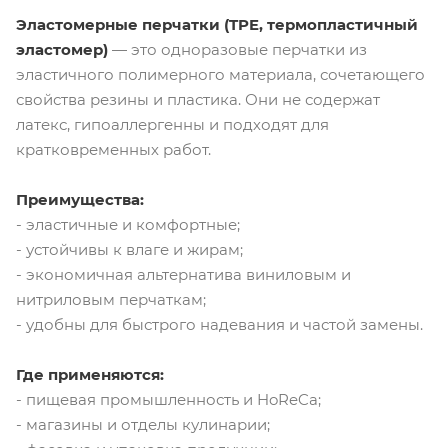
Эластомерные перчатки (TPE, термопластичный
эластомер)
— это одноразовые перчатки из
эластичного полимерного материала, сочетающего
свойства резины и пластика. Они не содержат
латекс, гипоаллергенны и подходят для
кратковременных работ.
Преимущества:
- эластичные и комфортные;
- устойчивы к влаге и жирам;
- экономичная альтернатива виниловым и
нитриловым перчаткам;
- удобны для быстрого надевания и частой замены.
Где применяются:
- пищевая промышленность и HoReCa;
- магазины и отделы кулинарии;