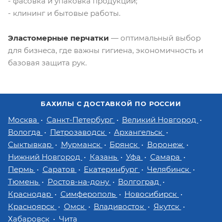
- фасовка и упаковка продукции;
- клининг и бытовые работы.
Эластомерные перчатки
— оптимальный выбор
для бизнеса, где важны гигиена, экономичность и
базовая защита рук.
БАХИЛЫ С ДОСТАВКОЙ ПО РОССИИ
Москва
Санкт-Петербург
Великий Новгород
Вологда
Петрозаводск
Архангельск
Сыктывкар
Мурманск
Брянск
Воронеж
Нижний Новгород
Казань
Уфа
Самара
Пермь
Саратов
Екатеринбург
Челябинск
Тюмень
Ростов-на-дону
Волгоград
Краснодар
Симферополь
Новосибирск
Красноярск
Омск
Владивосток
Якутск
Хабаровск
Чита