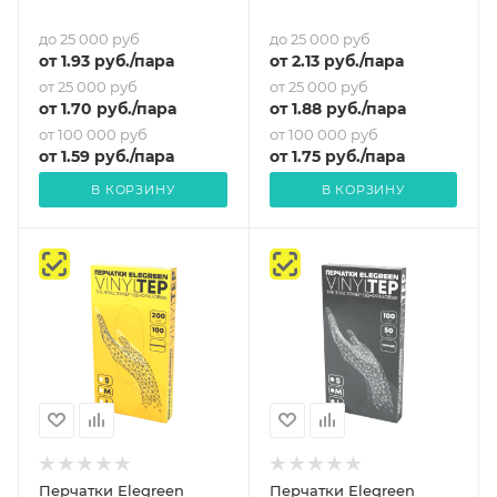
до 25 000 руб
до 25 000 руб
от
1.93
руб.
/пара
от
2.13
руб.
/пара
от 25 000 руб
от 25 000 руб
от
1.70
руб.
/пара
от
1.88
руб.
/пара
от 100 000 руб
от 100 000 руб
от
1.59
руб.
/пара
от
1.75
руб.
/пара
В КОРЗИНУ
В КОРЗИНУ
Перчатки Elegreen
Перчатки Elegreen