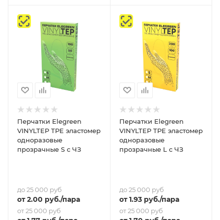
Перчатки Elegreen
Перчатки Elegreen
VINYLTEP TPE эластомер
VINYLTEP TPE эластомер
одноразовые
одноразовые
прозрачные S с ЧЗ
прозрачные L с ЧЗ
до 25 000 руб
до 25 000 руб
от
2
.00 руб.
/пара
от
1.93
руб.
/пара
от 25 000 руб
от 25 000 руб