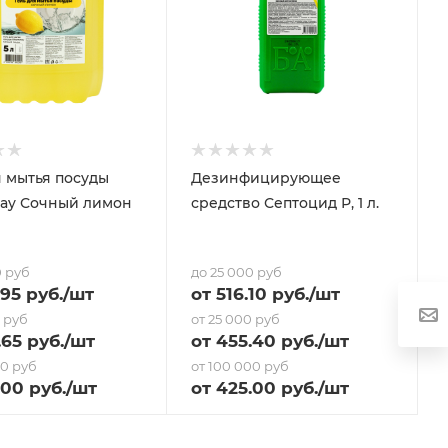
я мытья посуды
Дезинфицирующее
ay Сочный лимон
средство Септоцид Р, 1 л.
0 руб
до 25 000 руб
.95
руб.
/шт
от
516.10
руб.
/шт
0 руб
от 25 000 руб
.65
руб.
/шт
от
455.40
руб.
/шт
00 руб
от 100 000 руб
.00 руб.
/шт
от
425
.00 руб.
/шт