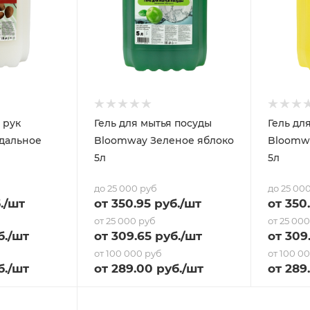
 рук
Гель для мытья посуды
Гель дл
Bloomway Зеленое яблоко
Bloomw
5л
5л
до 25 000 руб
до 25 00
.
/шт
от
350.95
руб.
/шт
от
350
от 25 000 руб
от 25 00
б.
/шт
от
309.65
руб.
/шт
от
309
от 100 000 руб
от 100 0
б.
/шт
от
289
.00 руб.
/шт
от
289