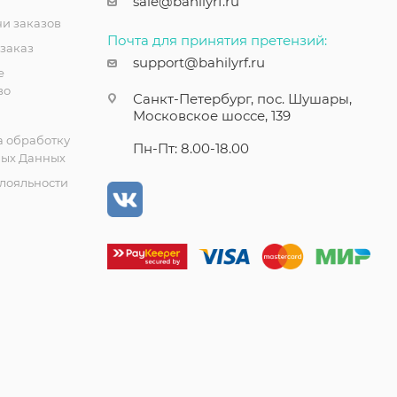
sale@bahilyrf.ru
чи заказов
Почта для принятия претензий:
 заказ
support@bahilyrf.ru
е
во
Санкт-Петербург, пос. Шушары,
Московское шоссе, 139
а обработку
Пн-Пт: 8.00-18.00
ых Данных
лояльности