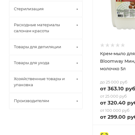
Стерилизация
Расходные материалы
салонам красоты
Товары для депиляции
Крем-мыло для
Bloomway Миндальное
Товары для ухода
молочко 5л
Хозяйственные товары и
до 25 000 руб
упаковка
от
363.10
руб
от 25 000 руб
Производителям
от
320.40
ру
от 100 000 руб
от
299
.00 ру