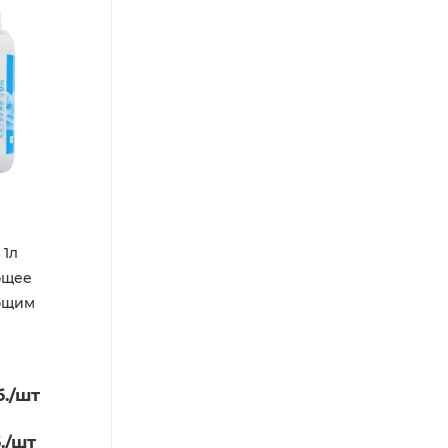
 1л
ющее
ющим
.
/шт
.
/шт