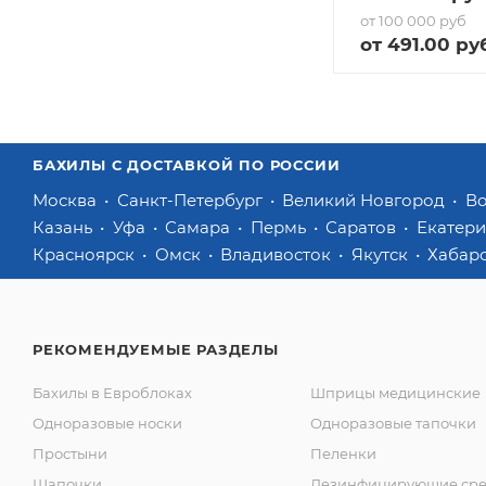
от 100 000 руб
от
491
.00 ру
БАХИЛЫ С ДОСТАВКОЙ ПО РОССИИ
Москва
Санкт-Петербург
Великий Новгород
В
Казань
Уфа
Самара
Пермь
Саратов
Екатер
Красноярск
Омск
Владивосток
Якутск
Хабар
РЕКОМЕНДУЕМЫЕ РАЗДЕЛЫ
Бахилы в Евроблоках
Шприцы медицинские
Одноразовые носки
Одноразовые тапочки
Простыни
Пеленки
Шапочки
Дезинфицирующие сре