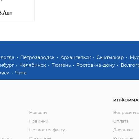
б.
/шт
ологда
Петрозаводск
Архангельск
Сыктывкар
Му
инбург
Челябинск
Тюмень
Ростов-на-дону
Волгог
овск
Чита
ИНФОРМА
Новости
Вопросы и 
Новинки
Оплата
Нет контрафакту
Доставка
дства
Партнеры
Контакты