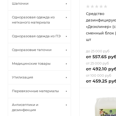
Шапочки
Средство
Одноразовая одежда из
дезинфициру
нетканого материала
«Дезклинер» (с
сменный блок (2
Одноразовая одежда из ПЭ
шт
Одноразовые тапочки
до 25 000 руб
от
557.65
руб
от 25 000 руб
Медицинские товары
от
492.10
руб
от 100 000 руб
Утилизация
от
459.25
руб
Перевязочные материалы
Антисептики и
дезинфекция