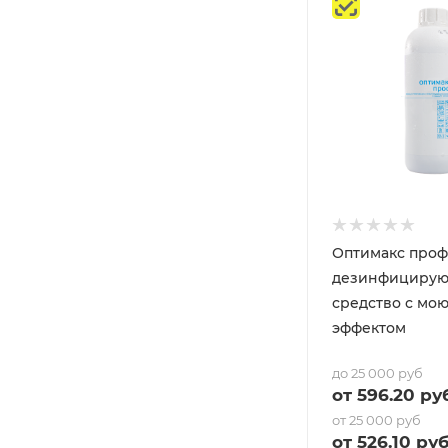
Оптимакс проф
дезинфициру
средство с мо
эффектом
до 25 000 руб
от
596.20
руб
от 25 000 руб
от
526.10
руб