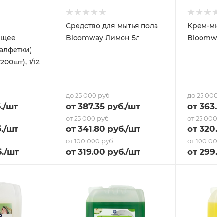
Средство для мытья пола
Крем-мы
ющее
Bloomway Лимон 5л
алфетки)
00шт), 1/12
до 25 000 руб
до 25 00
.
/шт
от
387.35
руб.
/шт
от
363.
от 25 000 руб
от 25 00
.
/шт
от
341.80
руб.
/шт
от
320
от 100 000 руб
от 100 0
.
/шт
от
319
.00 руб.
/шт
от
299