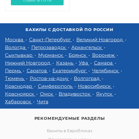
ТОВАР В ПУТИ
БАХИЛЫ С ДОСТАВКОЙ ПО РОССИИ
Москва
Санкт-Петербург
Великий Новгород
Вологда
Петрозаводск
Архангельск
Сыктывкар
Мурманск
Брянск
Воронеж
Нижний Новгород
Казань
Уфа
Самара
Пермь
Саратов
Екатеринбург
Челябинск
Тюмень
Ростов-на-дону
Волгоград
Краснодар
Симферополь
Новосибирск
Красноярск
Омск
Владивосток
Якутск
Хабаровск
Чита
РЕКОМЕНДУЕМЫЕ РАЗДЕЛЫ
Бахилы в Евроблоках