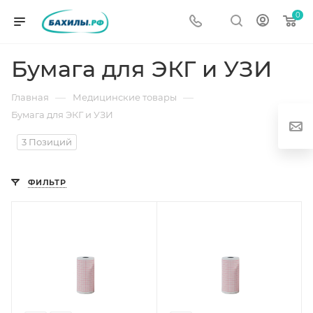
0
Бумага для ЭКГ и УЗИ
—
—
Главная
Медицинские товары
Бумага для ЭКГ и УЗИ
3 Позиций
ФИЛЬТР
г
од