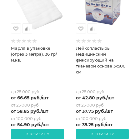
Марля в упаковке
Лейкопластырь
(отрез 3 метра), 36 гр/
медицинский
м.кв.
фиксирующий на
тканевой основе 3х500
см
до 25 000 руб
до 25 000 руб
от
66.65
руб.
/шт
от
42.80
руб.
/шт
от 25 000 руб
от 25 000 руб
от
58.85
руб.
/шт
от
37.75
руб.
/шт
от 100 000 руб
от 100 000 руб
от
54.90
руб.
/шт
от
35.25
руб.
/шт
В КОРЗИНУ
В КОРЗИНУ