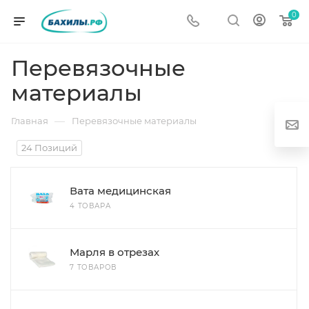
0
Перевязочные
материалы
—
Главная
Перевязочные материалы
24 Позиций
Вата медицинская
г
4 ТОВАРА
Марля в отрезах
7 ТОВАРОВ
од