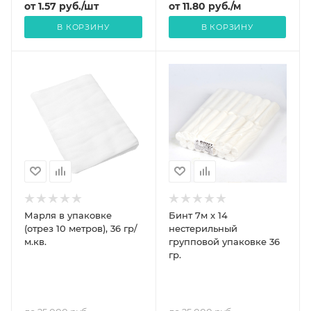
от
1.57
руб.
/шт
от
11.80
руб.
/м
В КОРЗИНУ
В КОРЗИНУ
Марля в упаковке
Бинт 7м x 14
(отрез 10 метров), 36 гр/
нестерильный
м.кв.
групповой упаковке 36
гр.