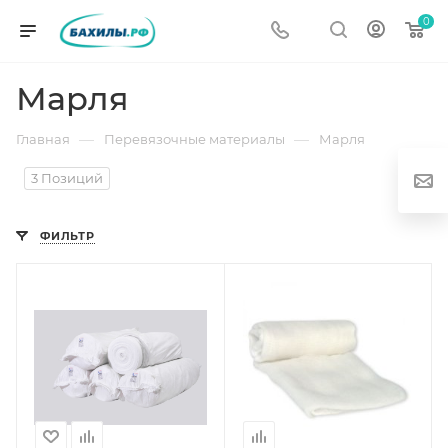
0
Марля
—
—
Главная
Перевязочные материалы
Марля
3 Позиций
ФИЛЬТР
г
од