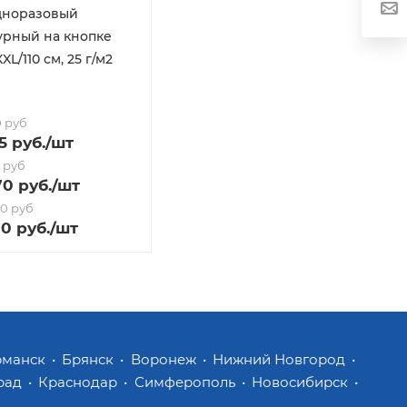
дноразовый
урный на кнопке
XL/110 см, 25 г/м2
0 руб
5
руб.
/шт
0 руб
70
руб.
/шт
00 руб
00 руб.
/шт
рманск
Брянск
Воронеж
Нижний Новгород
рад
Краснодар
Симферополь
Новосибирск