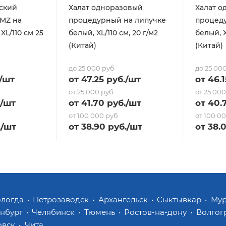
ский
Халат одноразовый
Халат о
MZ на
процедурный на липучке
процед
XL/110 см 25
белый, XL/110 см, 20 г/м2
белый, X
(Китай)
(Китай)
до 25 000 руб
до 25 00
/шт
от
47.25
руб.
/шт
от
46.1
от 25 000 руб
от 25 00
/шт
от
41.70
руб.
/шт
от
40.
от 100 000 руб
от 100 0
.
/шт
от
38.90
руб.
/шт
от
38
.
ологда
Петрозаводск
Архангельск
Сыктывкар
Му
инбург
Челябинск
Тюмень
Ростов-на-дону
Волгог
овск
Чита