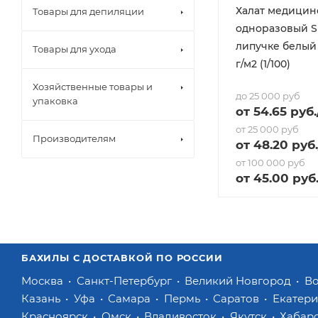
Халат медицин
Товары для депиляции
одноразовый S
липучке белый 
Товары для ухода
г/м2 (1/100)
Хозяйственные товары и
до 25 000 руб
упаковка
от
54.65
руб.
от 25 000 руб
Производителям
от
48.20
руб.
от 100 000 руб
от
45
.00 руб
БАХИЛЫ С ДОСТАВКОЙ ПО РОССИИ
Москва
Санкт-Петербург
Великий Новгород
В
Казань
Уфа
Самара
Пермь
Саратов
Екатер
Красноярск
Омск
Владивосток
Якутск
Хабар