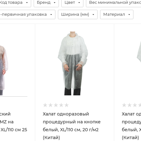
Код товара
Бренд
Цвет
Вес минимальной упак
-первичная упаковка
Ширина (мм)
Материал
ский
Халат одноразовый
Халат о
MZ на
процедурный на кнопке
процед
XL/110 см 25
белый, XL/110 см, 20 г/м2
белый, X
(Китай)
(Китай)