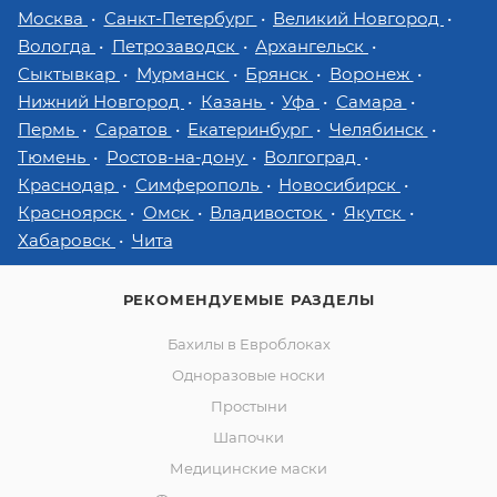
Москва
Санкт-Петербург
Великий Новгород
Вологда
Петрозаводск
Архангельск
Сыктывкар
Мурманск
Брянск
Воронеж
Нижний Новгород
Казань
Уфа
Самара
Пермь
Саратов
Екатеринбург
Челябинск
Тюмень
Ростов-на-дону
Волгоград
Краснодар
Симферополь
Новосибирск
Красноярск
Омск
Владивосток
Якутск
Хабаровск
Чита
РЕКОМЕНДУЕМЫЕ РАЗДЕЛЫ
Бахилы в Евроблоках
Одноразовые носки
Простыни
Шапочки
Медицинские маски