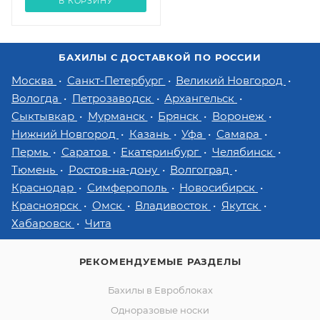
В КОРЗИНУ
БАХИЛЫ С ДОСТАВКОЙ ПО РОССИИ
Москва
Санкт-Петербург
Великий Новгород
Вологда
Петрозаводск
Архангельск
Сыктывкар
Мурманск
Брянск
Воронеж
Нижний Новгород
Казань
Уфа
Самара
Пермь
Саратов
Екатеринбург
Челябинск
Тюмень
Ростов-на-дону
Волгоград
Краснодар
Симферополь
Новосибирск
Красноярск
Омск
Владивосток
Якутск
Хабаровск
Чита
РЕКОМЕНДУЕМЫЕ РАЗДЕЛЫ
Бахилы в Евроблоках
Одноразовые носки